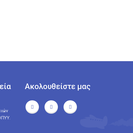
εία
Ακολουθείστε μας
ειών
ΟΠΥΥ.