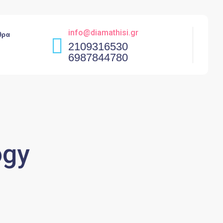
info@diamathisi.gr
θρα
2109316530
6987844780
ogy