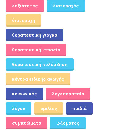
δεξιότητες
διαταραχές
διαταραχή
θεραπευτική γιόγκα
θεραπευτική ιππασία
θεραπευτική κολύμβηση
κέντρα ειδικής αγωγής
κοινωνικές
λογοπεραπεία
λόγου
ομιλίας
παιδιά
συμπτώματα
φάσματος