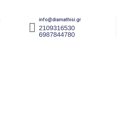
info@diamathisi.gr
α
2109316530
6987844780